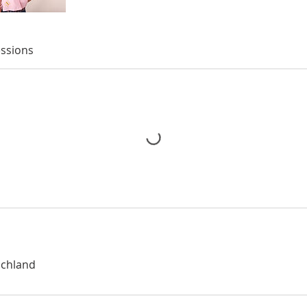
ssions
schland