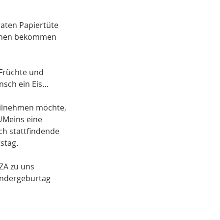
raten Papiertüte
Wochen bekommen
 Früchte und
nsch ein Eis…
teilnehmen möchte,
UMeins eine
ch stattfindende
stag.
ZA zu uns
Kindergeburtag