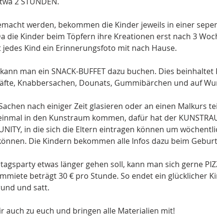
etwa 2 STUNDEN.
gemacht werden, bekommen die Kinder jeweils in einer sepe
Da die Kinder beim Töpfern ihre Kreationen erst nach 3 
jedes Kind ein Erinnerungsfoto mit nach Hause.
l kann man ein SNACK-BUFFET dazu buchen. Dies beinhaltet
Säfte, Knabbersachen, Dounats, Gummibärchen und auf Wu
Sachen nach einiger Zeit glasieren oder an einen Malkurs 
einmal in den Kunstraum kommen, dafür hat der KUNSTRA
TY, in die sich die Eltern eintragen können um wöchentli
können. Die Kindern bekommen alle Infos dazu beim Geburt
agsparty etwas länger gehen soll, kann man sich gerne PIZ
ummiete beträgt 30 € pro Stunde. So endet ein glücklicher 
rund und satt.
auch zu euch und bringen alle Materialien mit!